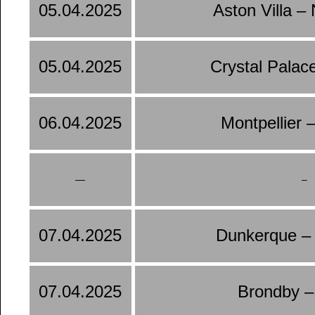
05.04.2025
Aston Villa –
05.04.2025
Crystal Palac
06.04.2025
Montpellier 
—
–
07.04.2025
Dunkerque –
07.04.2025
Brondby –