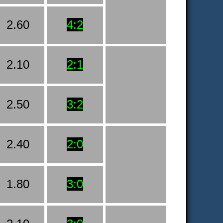
2.60
4:2
2.10
2:1
2.50
3:2
2.40
2:0
1.80
3:0