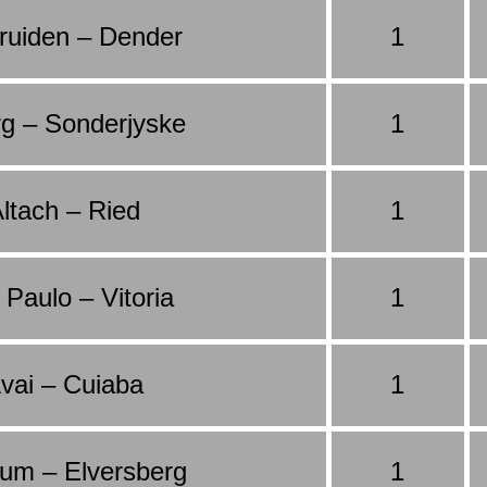
Truiden – Dender
1
rg – Sonderjyske
1
ltach – Ried
1
Paulo – Vitoria
1
vai – Cuiaba
1
um – Elversberg
1