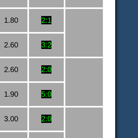
1.80
2:1
2.60
3:2
2.60
2:0
1.90
5:0
3.00
2:0