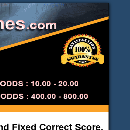
d Fixed Correct Score,