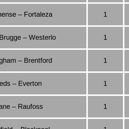
nense – Fortaleza
1
 Brugge – Westerlo
1
ngham – Brentford
1
eds – Everton
1
ane – Raufoss
1