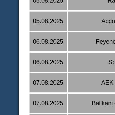
05.08.2025
Ra
05
.08.2025
Accr
06.08.2025
Feyeno
06
.08.2025
So
07.08.2025
AEK 
07
.08.2025
Ballkan