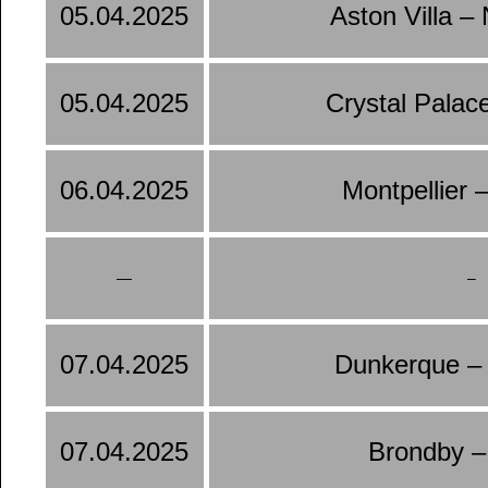
05.04.2025
Aston Villa –
05.04.2025
Crystal Palac
06.04.2025
Montpellier 
—
–
07.04.2025
Dunkerque –
07.04.2025
Brondby –