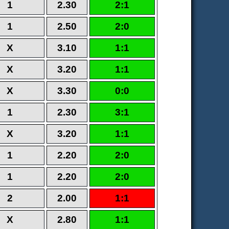
1
2.30
2:1
1
2.50
2:0
X
3.10
1:1
X
3.20
1:1
X
3.30
0:0
1
2.30
3:1
X
3.20
1:1
1
2.20
2:0
1
2.20
2:0
2
2.00
1:1
X
2.80
1:1