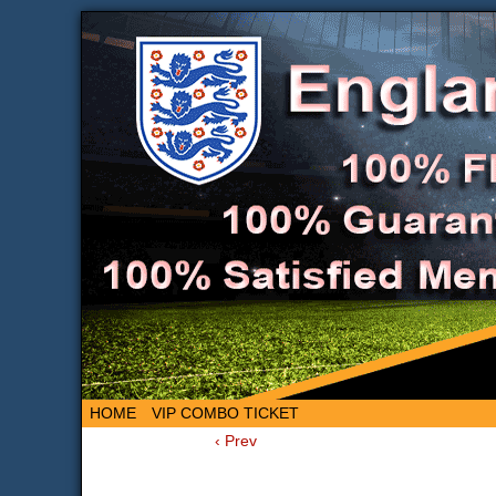
HOME
VIP COMBO TICKET
‹ Prev